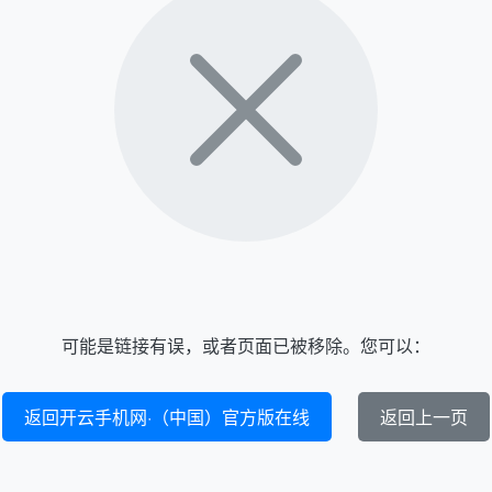
可能是链接有误，或者页面已被移除。您可以：
返回开云手机网·（中国）官方版在线
返回上一页