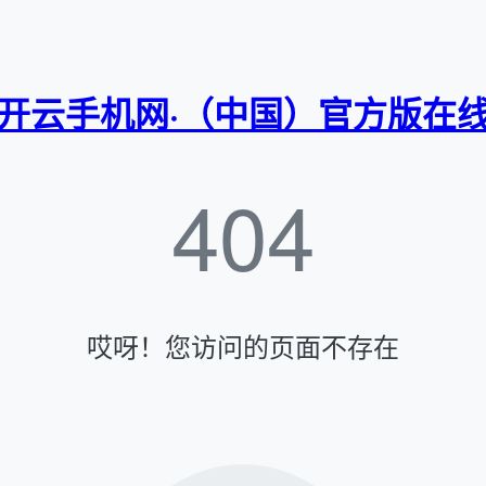
开云手机网·（中国）官方版在
404
哎呀！您访问的页面不存在