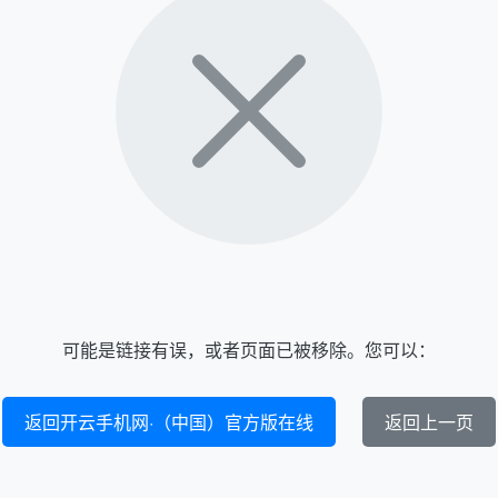
可能是链接有误，或者页面已被移除。您可以：
返回开云手机网·（中国）官方版在线
返回上一页