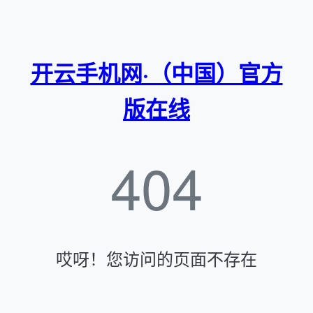
开云手机网·（中国）官方
版在线
404
哎呀！您访问的页面不存在